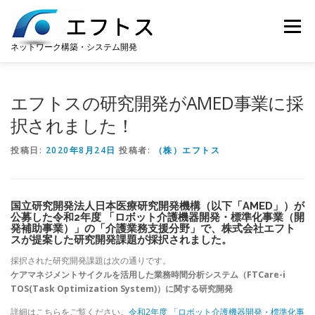
コンテンツへスキップ
メニュー
ネットワーク構築・システム開発
ホーム
お知らせ
サポート
会社案内
エフトスの研究開発がAMED事業に採
択されました！
遠隔サポート
ダウンロード
投稿日:
2020年8月24日
投稿者:
（株）エフトス
国立研究開発法人日本医療研究開発機構（以下「AMED」）が
公募した令和2年度 「ロボット介護機器開発・標準化事業（開
発補助事業）」の「介護業務支援分野」で、株式会社エフト
スが提案した研究開発課題が採択されました。
採択された研究開発課題は次の通りです。
ケアマネジメントサイクルを活用した業務時間分析システム（FTCare-i
TOS(Task Optimization System)）に関する研究開発
詳細はこちらをご覧ください。
令和2年度 「ロボット介護機器開発・標準化事