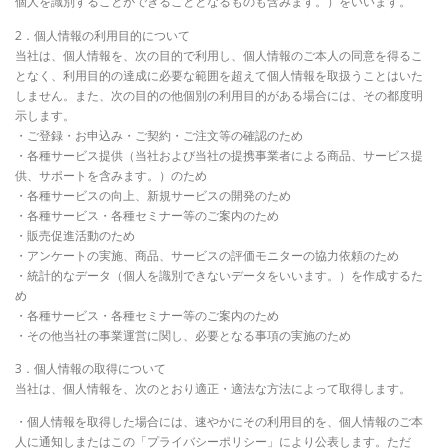
個人を識別することができることとなるものも含みます。）をいいます。
2．個人情報の利用目的について
当社は、個人情報を、次の目的で利用し、個人情報のご本人の同意を得るこ
となく、利用目的の達成に必要な範囲を超えて個人情報を取扱うことはいた
しません。また、次の目的の他個別の利用目的がある場合には、その都度明
示します。
・ご登録・お申込み・ご契約・ご注文等の確認のため
・各種サービス提供（当社および当社の提携事業者による商品、サービス提
供、サポートを含みます。）のため
・各種サービスの向上、新規サービスの開発のため
・各種サービス・各種セミナー等のご案内のため
・販売促進活動のため
・アンケートの実施、商品、サービスの評価モニターの協力依頼のため
・統計的なデータ（個人を識別できないデータをいいます。）を作成するた
め
・各種サービス・各種セミナー等のご案内のため
・その他当社の事業運営に関し、必要となる事項の実施のため
3．個人情報の取得について
当社は、個人情報を、次のとおり適正・適法な方法によって取得します。
・個人情報を取得した場合には、速やかにその利用目的を、個人情報のご本
人に通知しまたはこの「プライバシーポリシー」により公表します。ただ