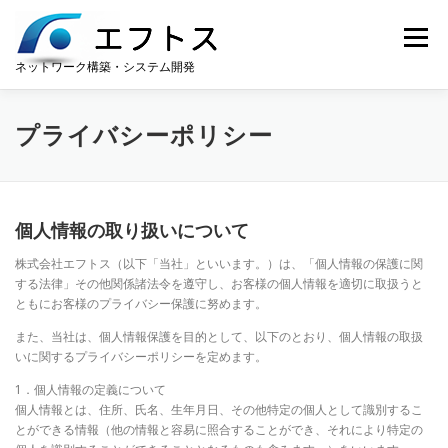
コンテンツへスキップ
メニュー
ネットワーク構築・システム開発
ホーム
お知らせ
サポート
会社案内
プライバシーポリシー
遠隔サポート
ダウンロード
個人情報の取り扱いについて
株式会社エフトス（以下「当社」といいます。）は、「個人情報の保護に関
する法律」その他関係諸法令を遵守し、お客様の個人情報を適切に取扱うと
ともにお客様のプライバシー保護に努めます。
また、当社は、個人情報保護を目的として、以下のとおり、個人情報の取扱
いに関するプライバシーポリシーを定めます。
1．個人情報の定義について
個人情報とは、住所、氏名、生年月日、その他特定の個人として識別するこ
とができる情報（他の情報と容易に照合することができ、それにより特定の