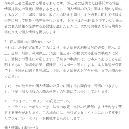
部を第三者に委託する場合があります。 第三者に提供または委託する場合、
情報提供先の選定に配慮するとともに、個人情報の取扱に関する契約を締結
するなどして、漏洩、滅失、改ざんの防止を図り、また必要に応じて情報提
供先に対して監督・指導等を行います。 お客さまから同意を得ていない第三
者に個人情報を提供する必要性が生じたときは、改めてお客さまから同意を
得たうえで個人情報を提供します。
9．個人情報のお問合せについて
当社は、法令の定めるところにより、個人情報の利用目的の通知、開示、訂
正、追加、削除、利用停止、消去、第三者への提供の停止等の手続きに関
し、適切かつ迅速に対応します。手続きの申請には、ご本人であることを証
明するもの（運転免許証、保険証、パスポート等）によるご本人確認が必要
です。手続きに関する詳細は、下記「個人情報のお問合せ先」までお問合せ
ください。
また、その他当社の個人情報の取扱いに関するお問合せ、苦情につきまして
も、下記「個人情報のお問合せ先」の宛先にてお受けしております。
10．プライバシーポリシーの変更について
このプライバシーポリシーは、法令の改定、当社の判断等により予告なく変
更する場合があります。この場合には、当社Ｗｅｂサイト上において変更し
たプライバシーポリシーを掲載するものとします。
個人情報のお問合せ先